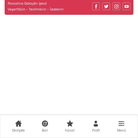
Parastina Datayên Şexsî
Veşartîbûn - Teslîmkirin - Îadekirin
Destpêk
Borî
Favorî
Profîl
Menû