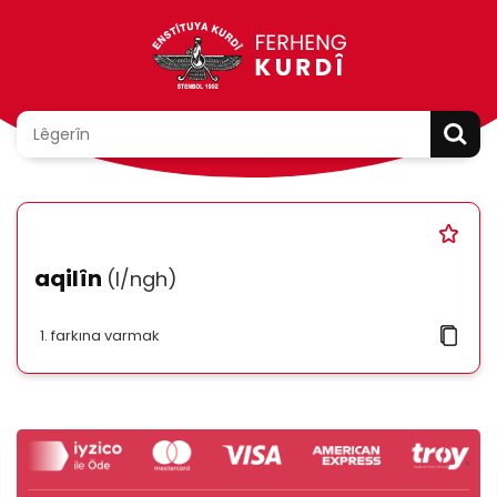
aqilîn
(l/ngh)
farkına varmak