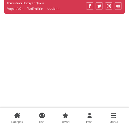
Parastina Datayên Şexsî
Veşartîbûn - Teslîmkirin - Îadekirin
Destpêk
Borî
Favorî
Profîl
Menû