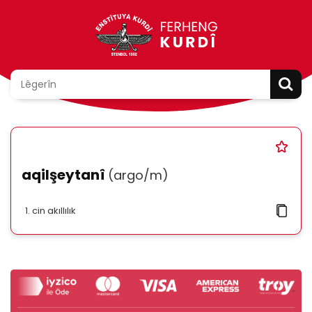
aqilşeytanî
(argo/m)
cin akıllılık