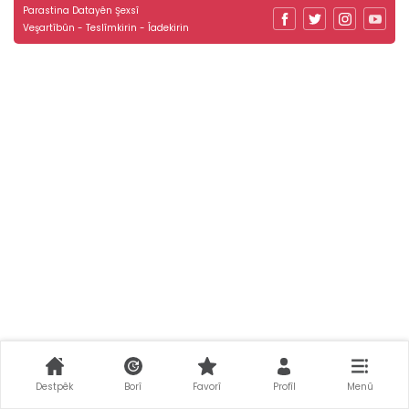
Parastina Datayên Şexsî
Veşartîbûn - Teslîmkirin - Îadekirin
Destpêk
Borî
Favorî
Profîl
Menû