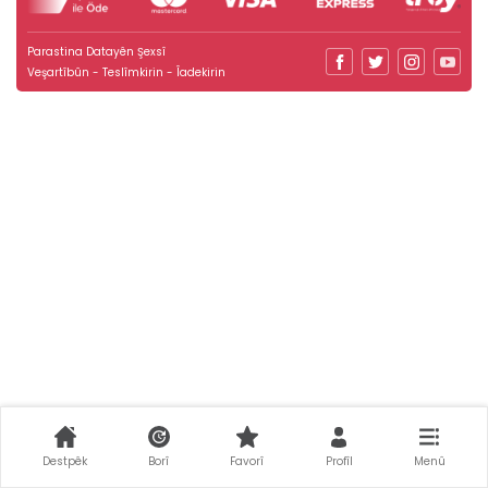
Parastina Datayên Şexsî
Veşartîbûn - Teslîmkirin - Îadekirin
Destpêk
Borî
Favorî
Profîl
Menû