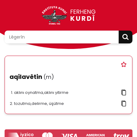
aqilavêtin
(m)
aklını oynatma,aklını yitirme
tozutma,delirme, üşütme