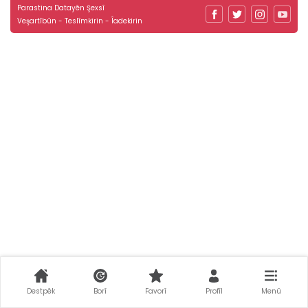
Parastina Datayên Şexsî
Veşartîbûn - Teslîmkirin - Îadekirin
Destpêk
Borî
Favorî
Profîl
Menû