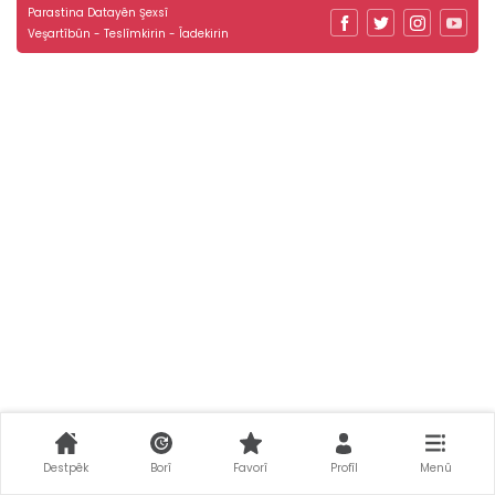
Parastina Datayên Şexsî
Veşartîbûn - Teslîmkirin - Îadekirin
Destpêk
Borî
Favorî
Profîl
Menû