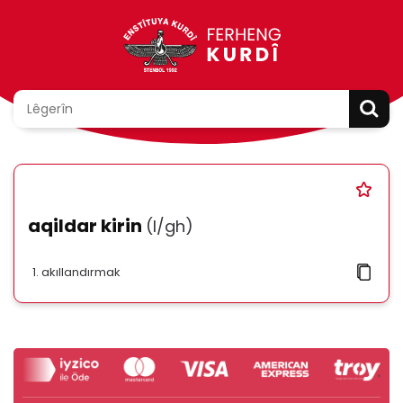
aqildar kirin
(l/gh)
akıllandırmak