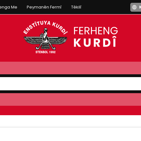
henga Me
Peymanên Fermî
Têkilî