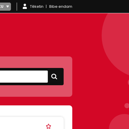
Têketin
Bibe endam
KU