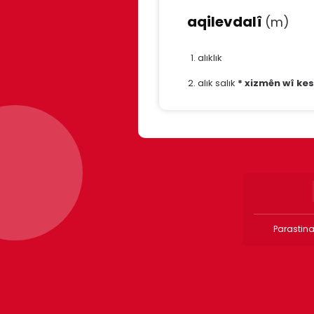
aqilevdalî
(m)
alıklık
alık salık
* xizmên wî ke
Parastina