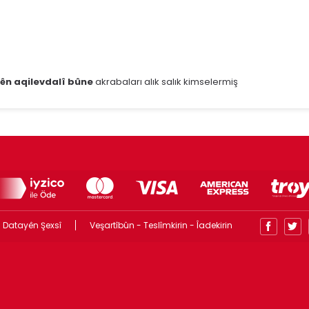
sên aqilevdalî bûne
akrabaları alık salık kimselermiş
 Datayên Şexsî
Veşartîbûn - Teslîmkirin - Îadekirin