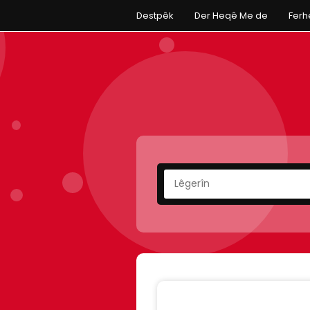
Destpêk
Der Heqê Me de
Fer