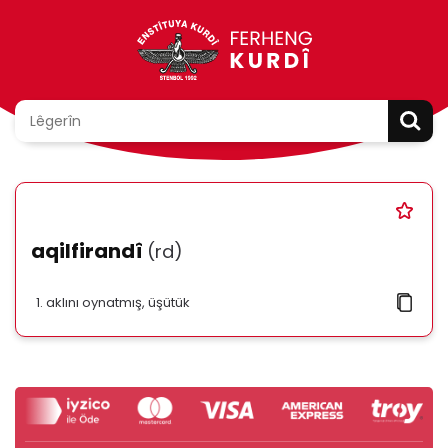
aqilfirandî
(rd)
aklını oynatmış, üşütük