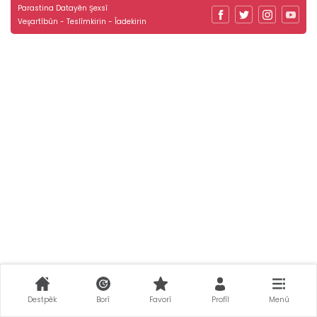
Parastina Datayên Şexsî
Veşartîbûn - Teslîmkirin - Îadekirin
Destpêk
Borî
Favorî
Profîl
Menû