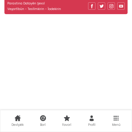
Parastina Datayên Şexsî
Veşartîbûn - Teslîmkirin - Îadekirin
Destpêk
Borî
Favorî
Profîl
Menû