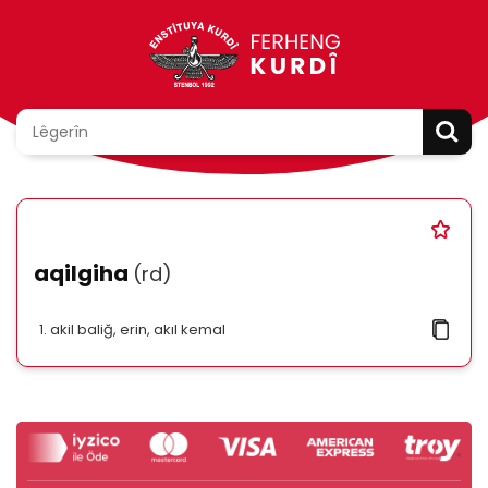
aqilgiha
(rd)
akil baliğ, erin, akıl kemal