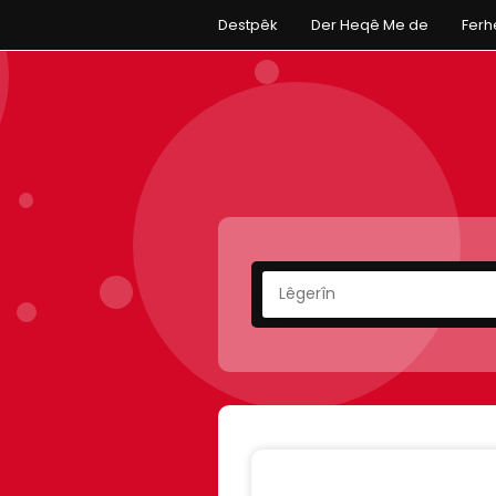
Destpêk
Der Heqê Me de
Fer