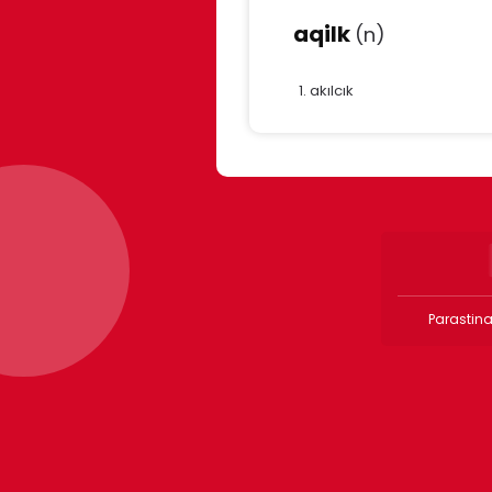
aqilk
(n)
akılcık
Parastina