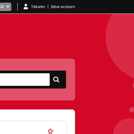
Têketin
Bibe endam
KU