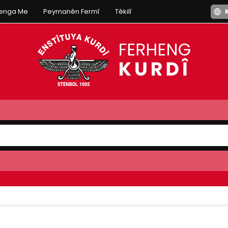
henga Me
Peymanên Fermî
Têkilî