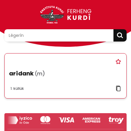
arîdank
(m)
küllük