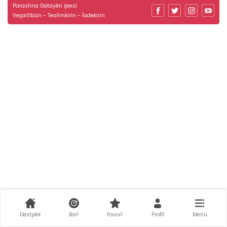
Parastina Datayên Şexsî
Veşartîbûn - Teslîmkirin - Îadekirin
Destpêk
Borî
Favorî
Profîl
Menû