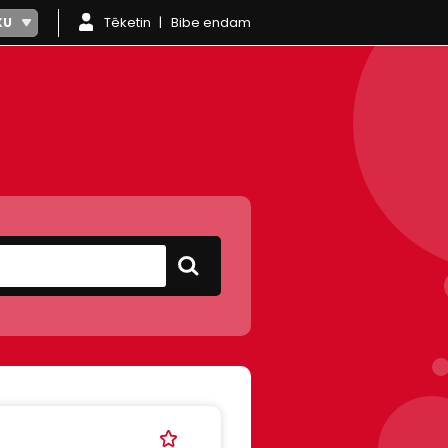
Têketin
Bibe endam
KU