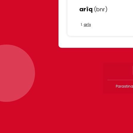
arîq
(bnr)
arîx
Parastina