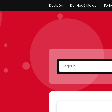
Destpêk
Der Heqê Me de
Fer