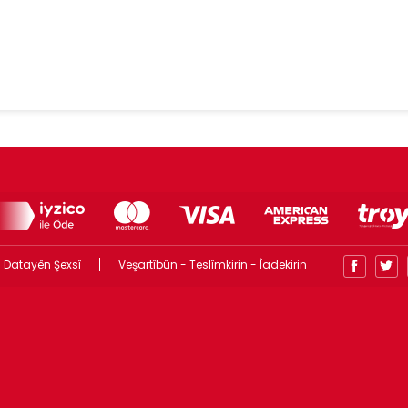
 Datayên Şexsî
Veşartîbûn - Teslîmkirin - Îadekirin