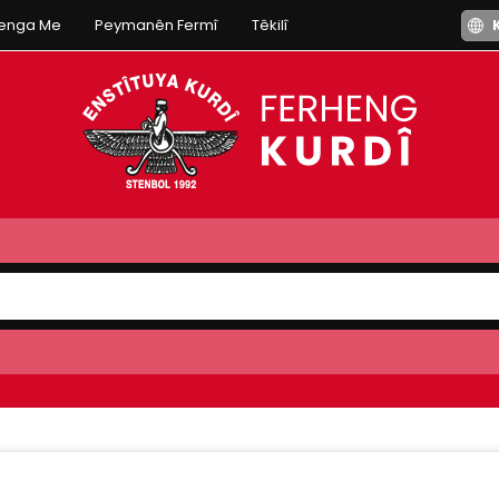
henga Me
Peymanên Fermî
Têkilî