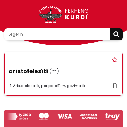
arîstotelesîtî
(m)
Aristotelescilik, peripatetîzm, gezimcilik