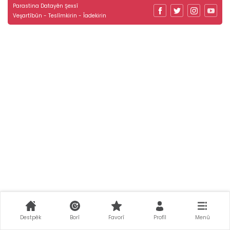
Parastina Datayên Şexsî
Veşartîbûn - Teslîmkirin - Îadekirin
Destpêk
Borî
Favorî
Profîl
Menû