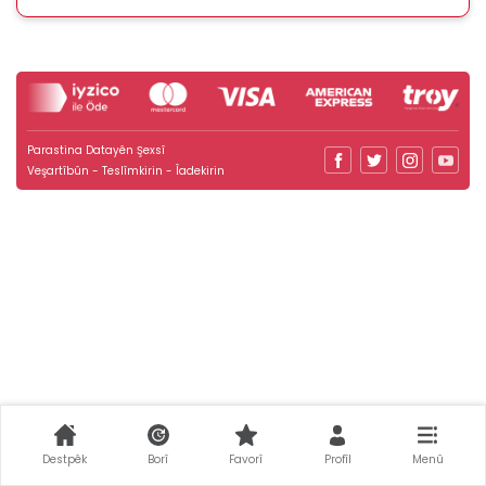
Parastina Datayên Şexsî
Veşartîbûn - Teslîmkirin - Îadekirin
Destpêk
Borî
Favorî
Profîl
Menû