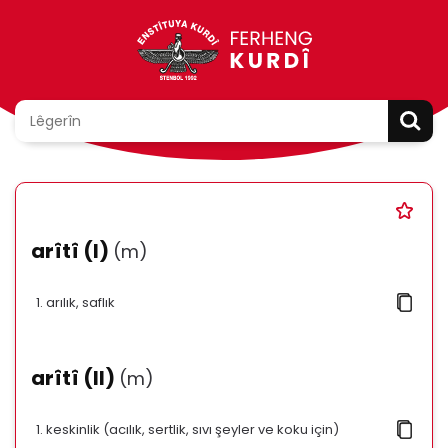
arîtî (I)
(m)
arılık, saflık
arîtî (II)
(m)
keskinlik (acılık, sertlik, sıvı şeyler ve koku için)