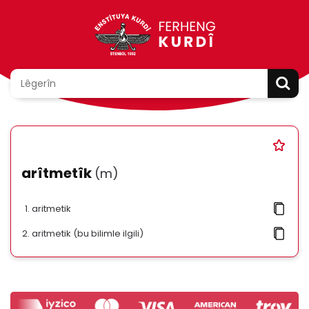
arîtmetîk
(m)
aritmetik
aritmetik (bu bilimle ilgili)