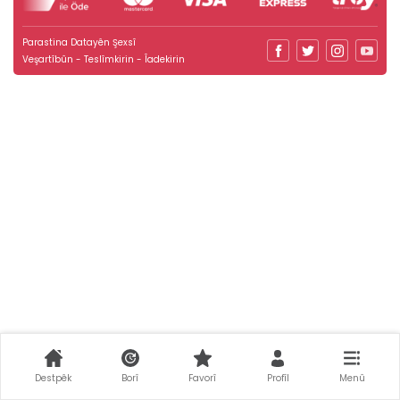
Parastina Datayên Şexsî
Veşartîbûn - Teslîmkirin - Îadekirin
Destpêk
Borî
Favorî
Profîl
Menû