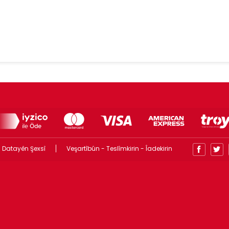
 Datayên Şexsî
Veşartîbûn - Teslîmkirin - Îadekirin