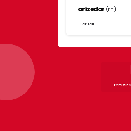
arîzedar
(rd)
arızalı
Parastina