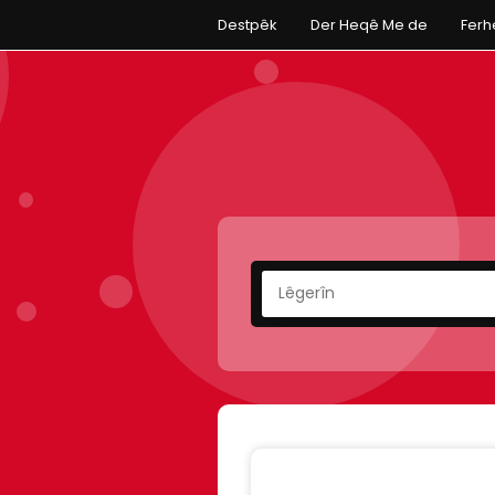
Destpêk
Der Heqê Me de
Fer