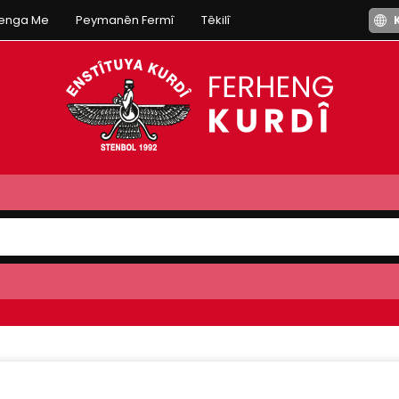
henga Me
Peymanên Fermî
Têkilî