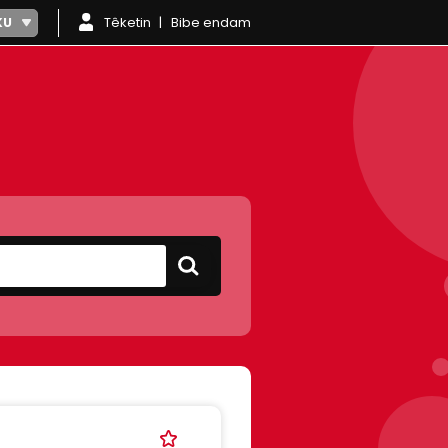
Têketin
Bibe endam
KU