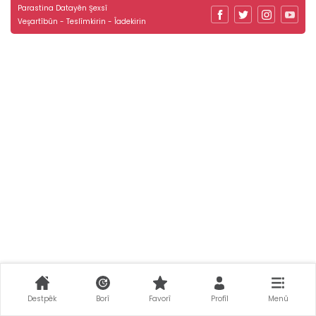
Parastina Datayên Şexsî
Veşartîbûn - Teslîmkirin - Îadekirin
Destpêk
Borî
Favorî
Profîl
Menû