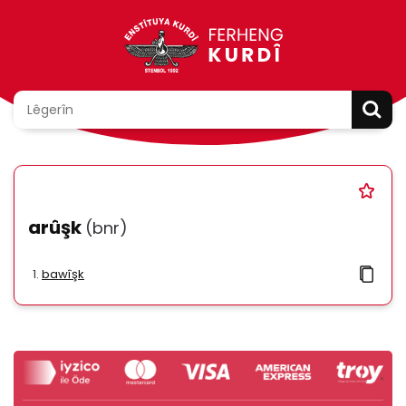
arûşk
(bnr)
bawîşk