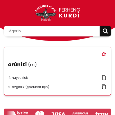
arûnîtî
(m)
huysuzluk
azgınlık (çocuklar için)