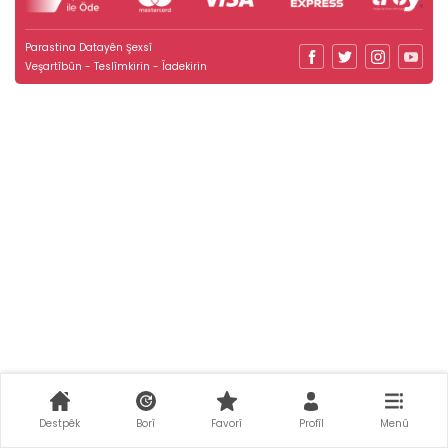
Parastina Datayên Şexsî
Veşartîbûn - Teslîmkirin - Îadekirin
Destpêk
Borî
Favorî
Profîl
Menû