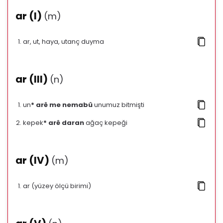
ar (I)
(m)
ar, ut, haya, utanç duyma
ar (III)
(n)
un
* arê me nemabû
unumuz bitmişti
kepek
* arê daran
ağaç kepeği
ar (IV)
(m)
ar (yüzey ölçü birimi)