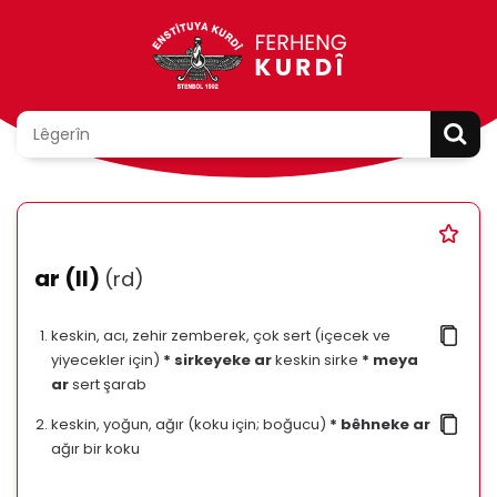
ar (II)
(rd)
keskin, acı, zehir zemberek, çok sert (içecek ve
yiyecekler için)
* sirkeyeke ar
keskin sirke
* meya
ar
sert şarab
keskin, yoğun, ağır (koku için; boğucu)
* bêhneke ar
ağır bir koku