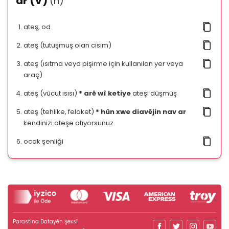
ar (V)
(n)
ateş, od
ateş (tutuşmuş olan cisim)
ateş (ısıtma veya pişirme için kullanılan yer veya
araç)
ateş (vücut ısısı)
* arê wî ketiye
ateşi düşmüş
ateş (tehlike, felaket)
* hûn xwe diavêjin nav ar
kendinizi ateşe atıyorsunuz
ocak şenliği
Parastina Datayên Şexsî