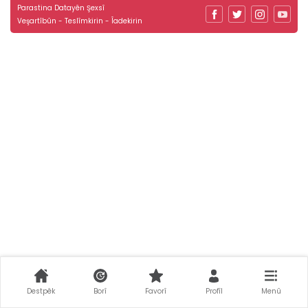
Parastina Datayên Şexsî
Veşartîbûn - Teslîmkirin - Îadekirin
Destpêk
Borî
Favorî
Profîl
Menû