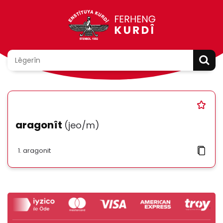
aragonît
(jeo/m)
aragonit