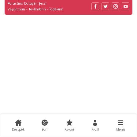
Parastina Datayên Şexsî
Veşartîbûn - Teslîmkirin - Îadekirin
Destpêk
Borî
Favorî
Profîl
Menû