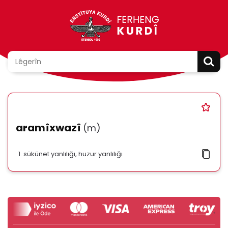
aramîxwazî
(m)
sükünet yanlılığı, huzur yanlılığı