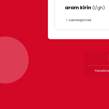
aram kirin
(l/gh)
sakinleştirmek
Parastina