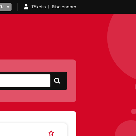
Têketin
Bibe endam
KU