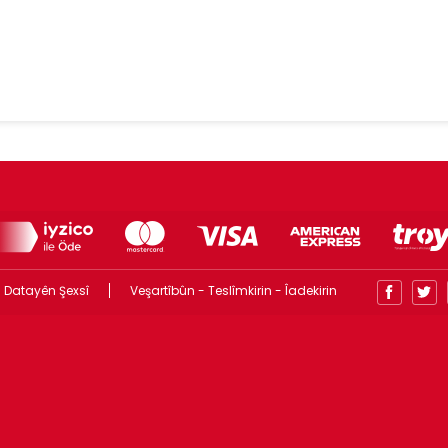
 Datayên Şexsî
Veşartîbûn - Teslîmkirin - Îadekirin