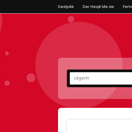
Destpêk
Der Heqê Me de
Fer