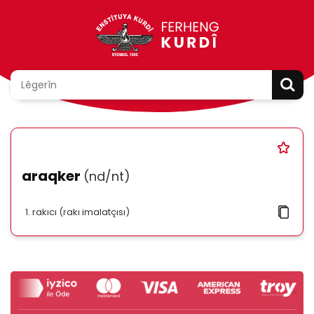
araqker
(nd/nt)
rakıcı (rakı imalatçısı)