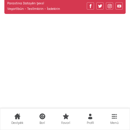
Parastina Datayên Şexsî
Veşartîbûn - Teslîmkirin - Îadekirin
Destpêk
Borî
Favorî
Profîl
Menû