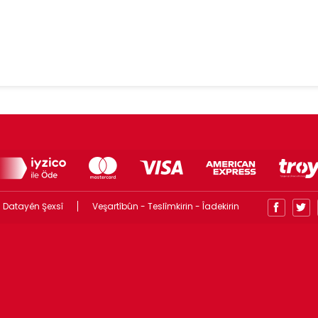
 Datayên Şexsî
Veşartîbûn - Teslîmkirin - Îadekirin