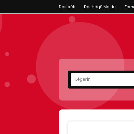
Destpêk
Der Heqê Me de
Fer