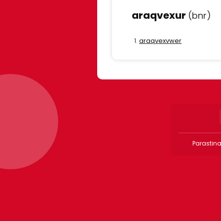
araqvexur
(bnr)
araqvexvwer
Parastina