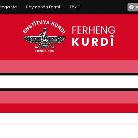
henga Me
Peymanên Fermî
Têkilî