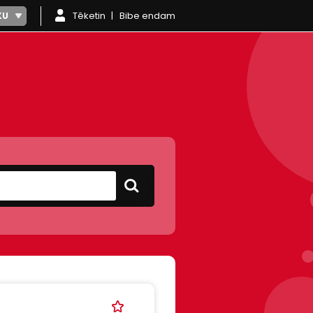
Têketin
Bibe endam
KU