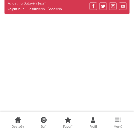
Parastina Datayên Şexsî
Veşartîbûn - Teslîmkirin - Îadekirin
Destpêk
Borî
Favorî
Profîl
Menû