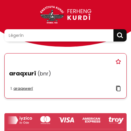
araqxurî
(bnr)
araqxwerî