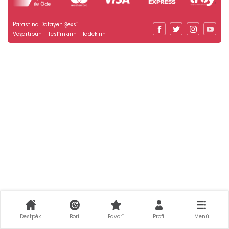
Parastina Datayên Şexsî
Veşartîbûn - Teslîmkirin - Îadekirin
Destpêk
Borî
Favorî
Profîl
Menû