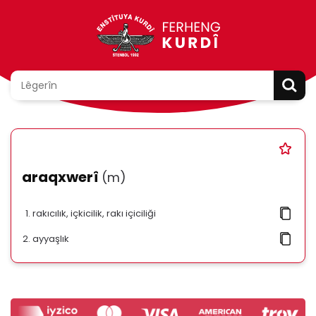
araqxwerî
(m)
rakıcılık, içkicilik, rakı içiciliği
ayyaşlık