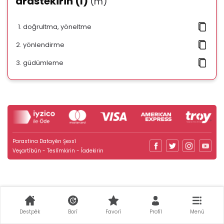
arastekirin (I)
(m)
doğrultma, yöneltme
yönlendirme
güdümleme
Parastina Datayên Şexsî
Veşartîbûn - Teslîmkirin - Îadekirin
Destpêk
Borî
Favorî
Profîl
Menû