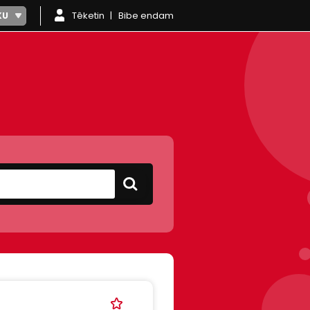
Têketin
Bibe endam
KU