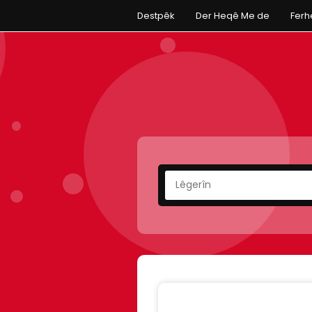
Destpêk
Der Heqê Me de
Fer