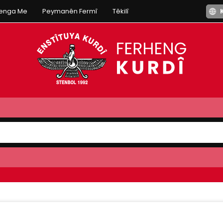
henga Me
Peymanên Fermî
Têkilî