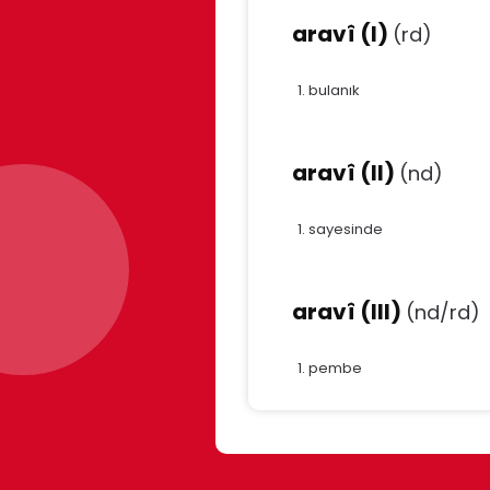
aravî (I)
(rd)
bulanık
aravî (II)
(nd)
sayesinde
aravî (III)
(nd/rd)
pembe