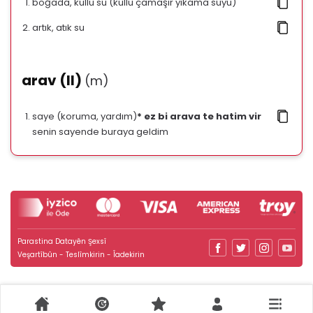
boğada, küllü su (küllü çamaşır yıkama suyu)
artık, atık su
arav (II)
(m)
saye (koruma, yardım)
* ez bi arava te hatim vir
senin sayende buraya geldim
Parastina Datayên Şexsî
Veşartîbûn - Teslîmkirin - Îadekirin