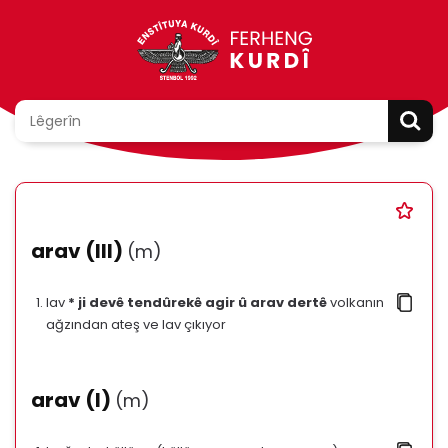
arav (III)
(m)
lav
* ji devê tendûrekê agir û arav dertê
volkanın
ağzından ateş ve lav çıkıyor
arav (I)
(m)