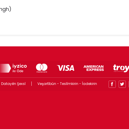
/ngh)
 Datayên Şexsî
Veşartîbûn - Teslîmkirin - Îadekirin