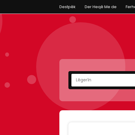
Destpêk
Der Heqê Me de
Fer