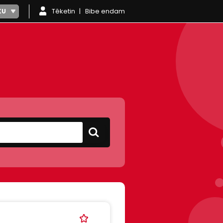
Têketin
Bibe endam
KU