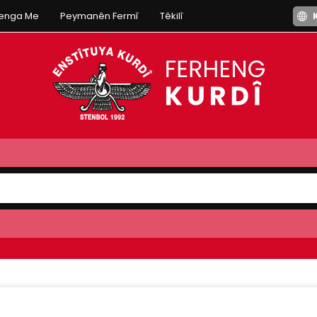
henga Me
Peymanên Fermî
Têkilî