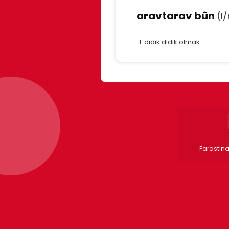
aravtarav bûn
(l
didik didik olmak
Parastina