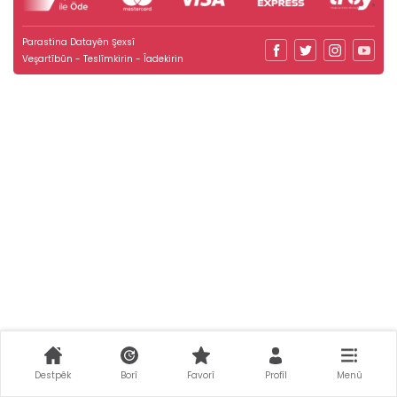
Parastina Datayên Şexsî
Veşartîbûn - Teslîmkirin - Îadekirin
Destpêk
Borî
Favorî
Profîl
Menû