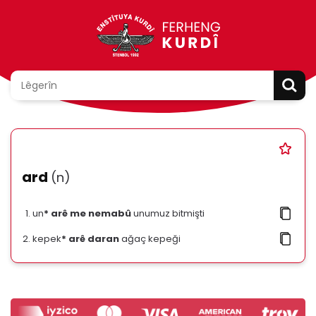
ard
(n)
un
* arê me nemabû
unumuz bitmişti
kepek
* arê daran
ağaç kepeği