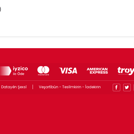
)
 Datayên Şexsî
Veşartîbûn - Teslîmkirin - Îadekirin