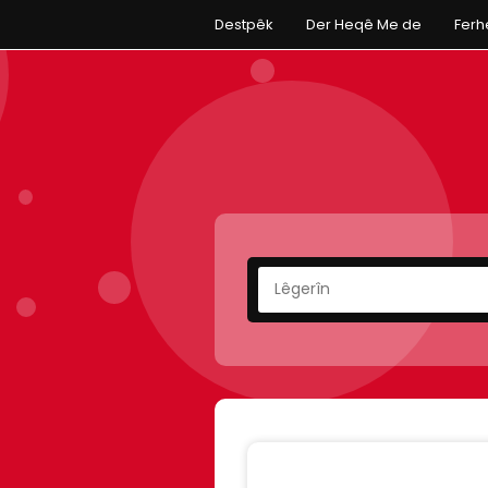
Destpêk
Der Heqê Me de
Fer