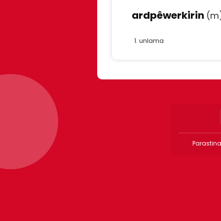
ardpêwerkirin
(m
unlama
Parastina