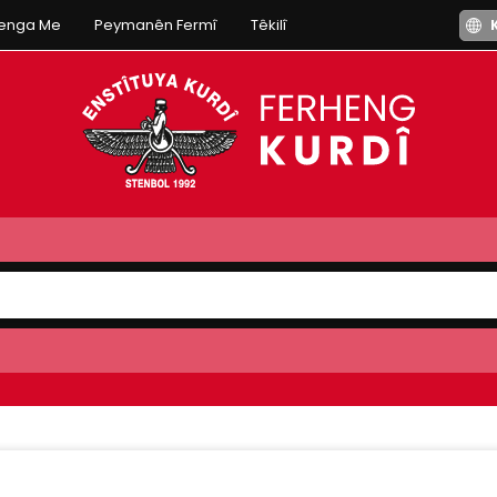
henga Me
Peymanên Fermî
Têkilî