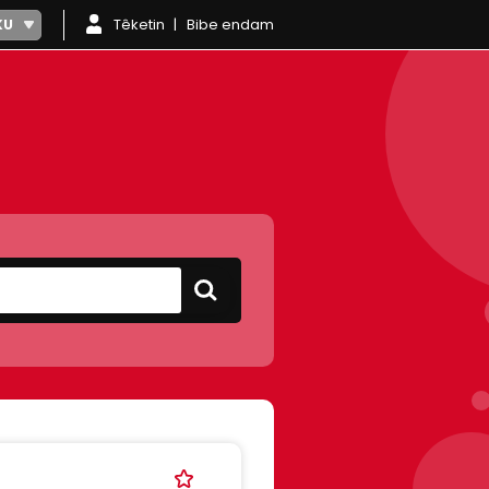
Têketin
Bibe endam
KU