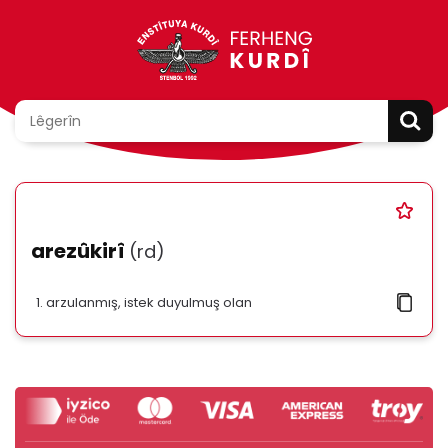
arezûkirî
(rd)
arzulanmış, istek duyulmuş olan