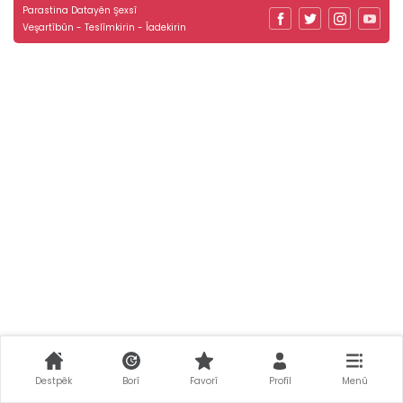
Parastina Datayên Şexsî
Veşartîbûn - Teslîmkirin - Îadekirin
Destpêk
Borî
Favorî
Profîl
Menû