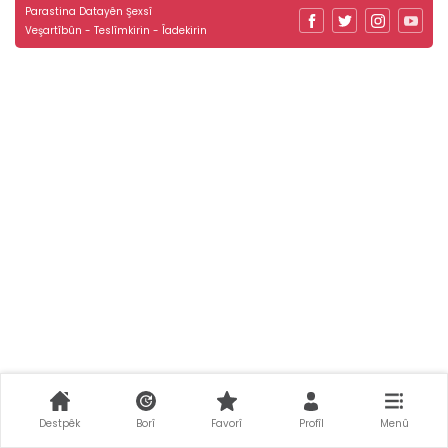
Parastina Datayên Şexsî
Veşartîbûn - Teslîmkirin - Îadekirin
Destpêk
Borî
Favorî
Profîl
Menû