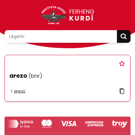
arezo
(bnr)
arezû