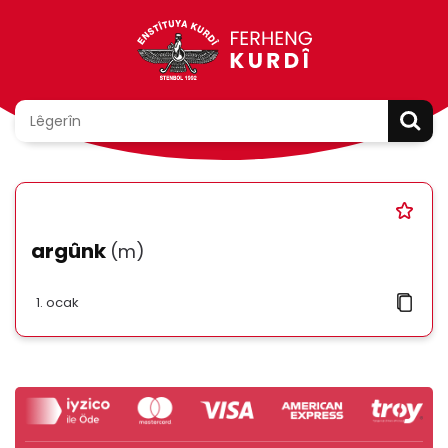
argûnk
(m)
ocak