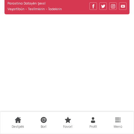
Parastina Datayên Şexsî
Veşartîbûn - Teslîmkirin - Îadekirin
Destpêk
Borî
Favorî
Profîl
Menû