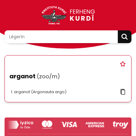
arganot
(zoo/m)
arganot (Argonauta argo)