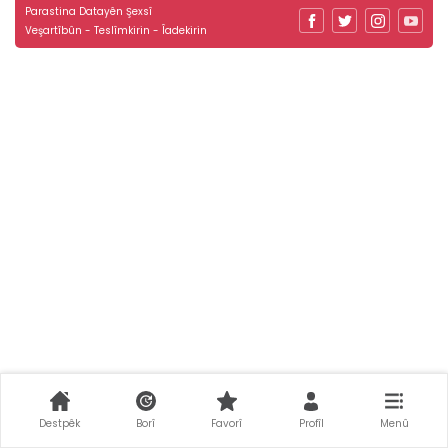
Parastina Datayên Şexsî
Veşartîbûn - Teslîmkirin - Îadekirin
Destpêk
Borî
Favorî
Profîl
Menû