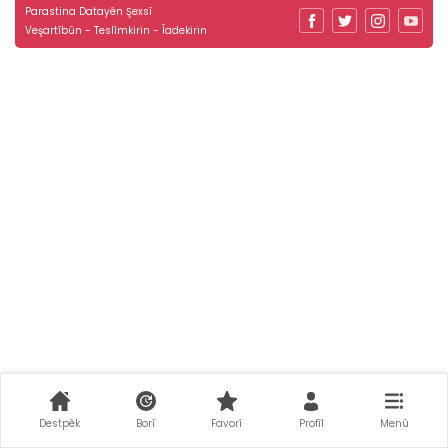
Parastina Datayên Şexsî
Veşartîbûn - Teslîmkirin - Îadekirin
Destpêk
Borî
Favorî
Profîl
Menû