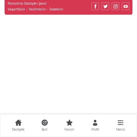
Parastina Datayên Şexsî
Veşartîbûn - Teslîmkirin - Îadekirin
Destpêk
Borî
Favorî
Profîl
Menû