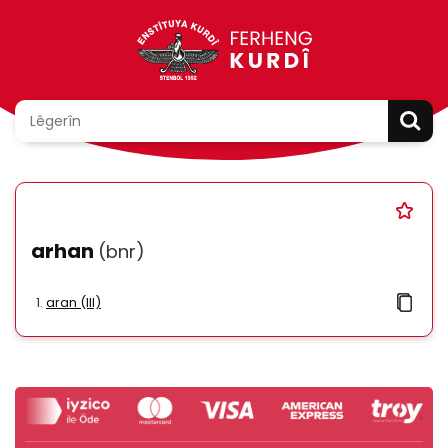
arhan
(bnr)
aran (III)