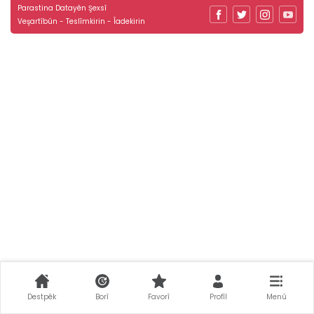
Parastina Datayên Şexsî
Veşartîbûn - Teslîmkirin - Îadekirin
Destpêk
Borî
Favorî
Profîl
Menû