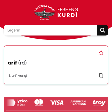
arif
(rd)
arif, varışlı