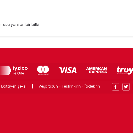
usu yenilen bir bitki
 Datayên Şexsî
Veşartîbûn - Teslîmkirin - Îadekirin