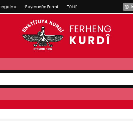
henga Me
Peymanên Fermî
Têkilî