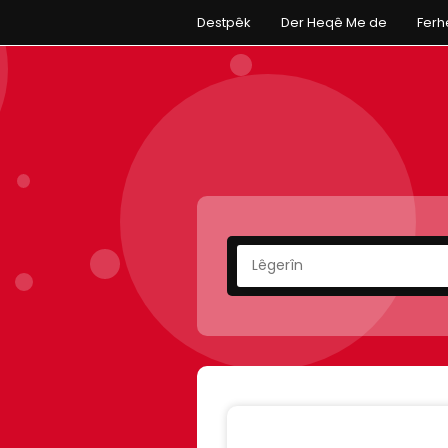
Destpêk
Der Heqê Me de
Fer