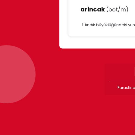
arincak
(bot/m)
fındık büyüklüğündeki yumr
Parastina