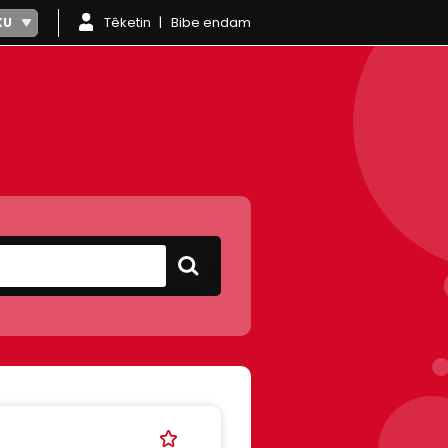
Têketin
Bibe endam
KU