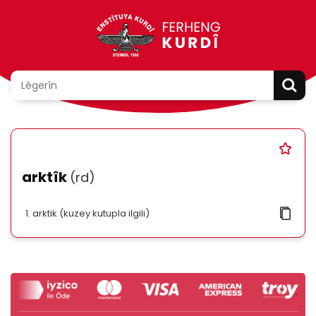
arktîk
(rd)
arktik (kuzey kutupla ilgili)