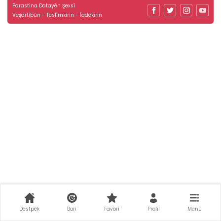
Parastina Datayên Şexsî
Veşartîbûn - Teslîmkirin - Îadekirin
Destpêk
Borî
Favorî
Profîl
Menû