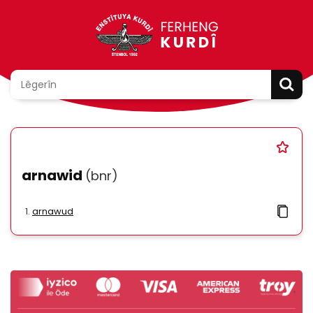
arnawid
(bnr)
arnawud