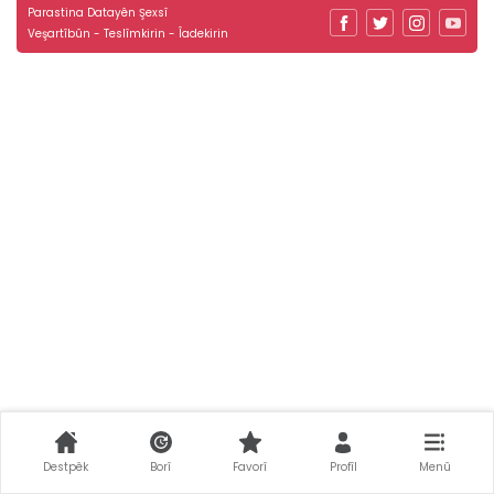
Parastina Datayên Şexsî
Veşartîbûn - Teslîmkirin - Îadekirin
Destpêk
Borî
Favorî
Profîl
Menû