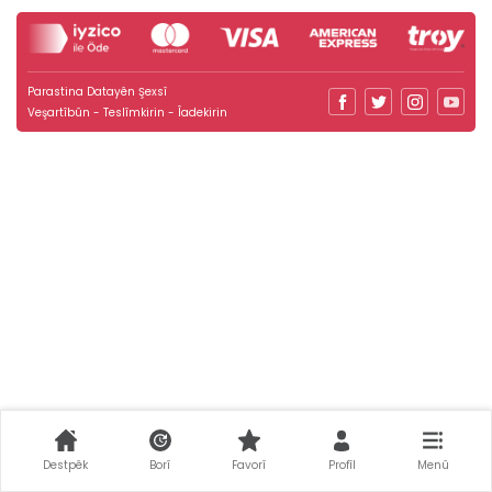
Parastina Datayên Şexsî
Veşartîbûn - Teslîmkirin - Îadekirin
Destpêk
Borî
Favorî
Profîl
Menû