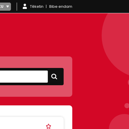
Têketin
Bibe endam
KU