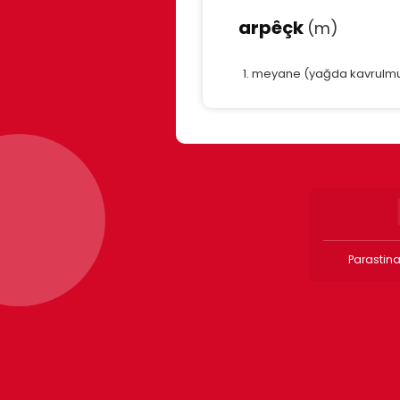
arpêçk
(m)
meyane (yağda kavrulmu
Parastina