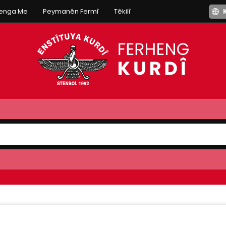
henga Me
Peymanên Fermî
Têkilî