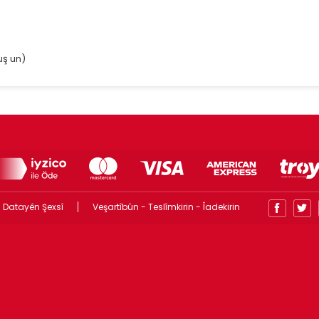
ş un)
 Datayên Şexsî
Veşartîbûn - Teslîmkirin - Îadekirin