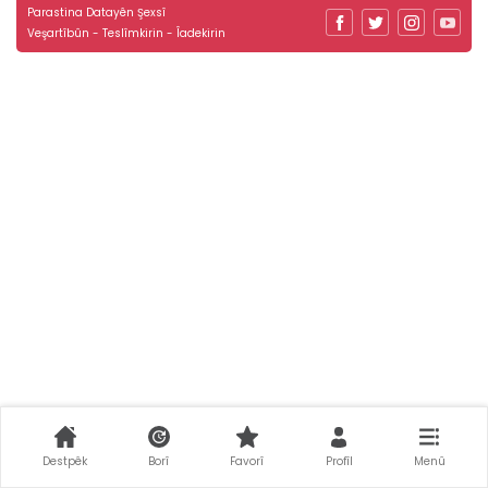
Parastina Datayên Şexsî
Veşartîbûn - Teslîmkirin - Îadekirin
Destpêk
Borî
Favorî
Profîl
Menû