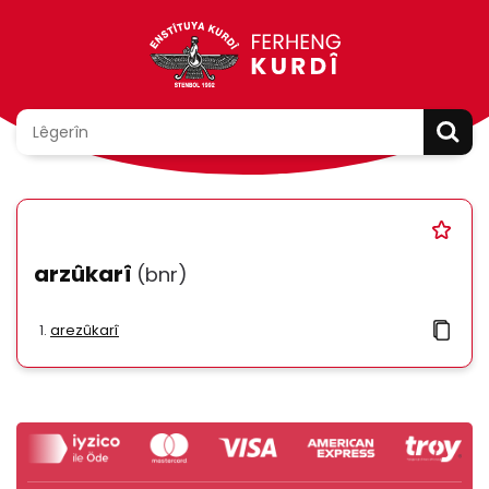
arzûkarî
(bnr)
arezûkarî