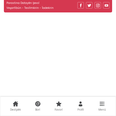
Parastina Datayên Şexsî
Veşartîbûn - Teslîmkirin - Îadekirin
Destpêk
Borî
Favorî
Profîl
Menû