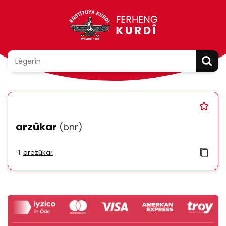
arzûkar
(bnr)
arezûkar