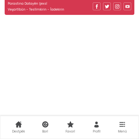
Parastina Datayên Şexsî
Veşartîbûn - Teslîmkirin - Îadekirin
Destpêk
Borî
Favorî
Profîl
Menû