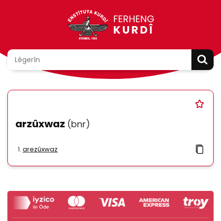
arzûxwaz
(bnr)
arezûxwaz