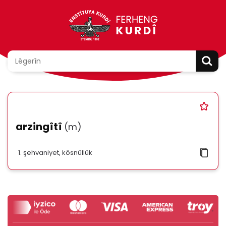
arzingîtî
(m)
şehvaniyet, kösnüllük