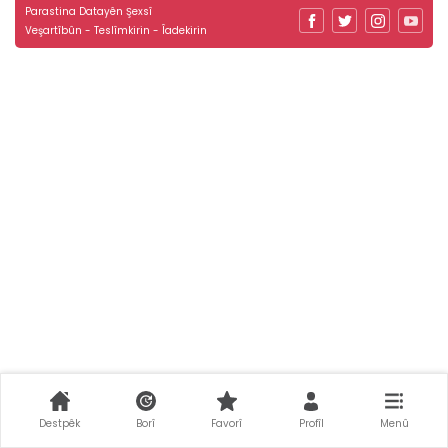
Parastina Datayên Şexsî
Veşartîbûn - Teslîmkirin - Îadekirin
Destpêk
Borî
Favorî
Profîl
Menû