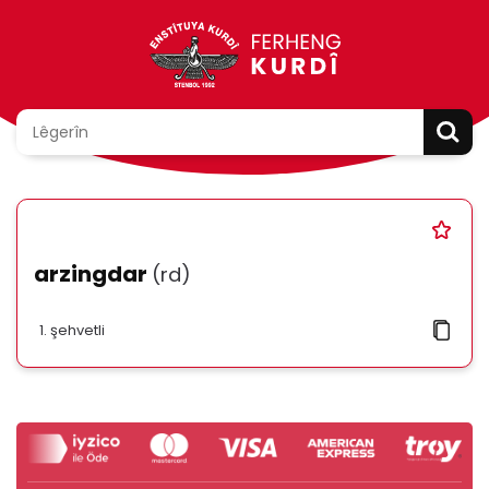
arzingdar
(rd)
şehvetli