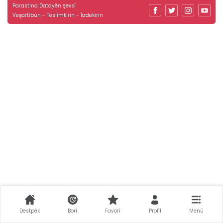
Parastina Datayên Şexsî
Veşartîbûn - Teslîmkirin - Îadekirin
Destpêk
Borî
Favorî
Profîl
Menû