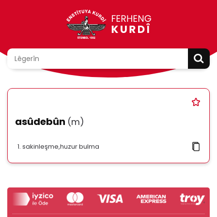
asûdebûn
(m)
sakinleşme,huzur bulma