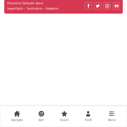
Parastina Datayên Şexsî
Veşartîbûn - Teslîmkirin - Îadekirin
Destpêk
Borî
Favorî
Profîl
Menû